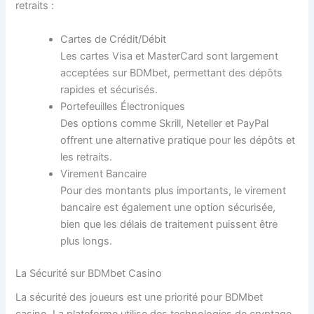
retraits :
Cartes de Crédit/Débit
Les cartes Visa et MasterCard sont largement
acceptées sur BDMbet, permettant des dépôts
rapides et sécurisés.
Portefeuilles Électroniques
Des options comme Skrill, Neteller et PayPal
offrent une alternative pratique pour les dépôts et
les retraits.
Virement Bancaire
Pour des montants plus importants, le virement
bancaire est également une option sécurisée,
bien que les délais de traitement puissent être
plus longs.
La Sécurité sur BDMbet Casino
La sécurité des joueurs est une priorité pour BDMbet
casino. La plateforme utilise des technologies de cryptage