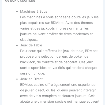
de jeux disponibles :
Machines à Sous
Les machines à sous sont sans doute les jeux les
plus populaires sur BDMbet. Avec des thèmes
variés et des jackpots impressionnants, les
joueurs peuvent profiter de titres modernes et
classiques.
Jeux de Table
Pour ceux qui préfèrent les jeux de table, BDMbet
propose une sélection de jeux de poker, de
blackjack, de roulette et de baccarat. Ces jeux
sont disponibles en variétés qui rendent chaque
session unique.
Jeux en Direct
BDMbet casino offre également une expérience
de jeu en direct, où les joueurs peuvent interagir
avec de vrais croupiers et d’autres joueurs. Cela
ajoute une dimension sociale qui manque souvent