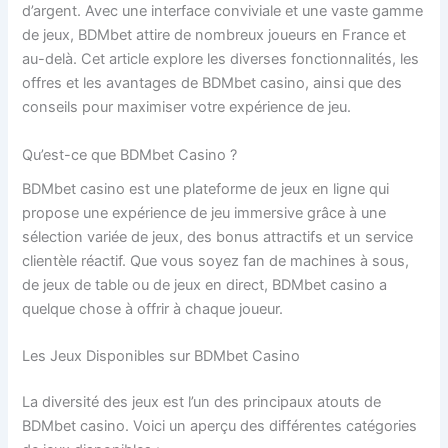
d’argent. Avec une interface conviviale et une vaste gamme
de jeux, BDMbet attire de nombreux joueurs en France et
au-delà. Cet article explore les diverses fonctionnalités, les
offres et les avantages de BDMbet casino, ainsi que des
conseils pour maximiser votre expérience de jeu.
Qu’est-ce que BDMbet Casino ?
BDMbet casino est une plateforme de jeux en ligne qui
propose une expérience de jeu immersive grâce à une
sélection variée de jeux, des bonus attractifs et un service
clientèle réactif. Que vous soyez fan de machines à sous,
de jeux de table ou de jeux en direct, BDMbet casino a
quelque chose à offrir à chaque joueur.
Les Jeux Disponibles sur BDMbet Casino
La diversité des jeux est l’un des principaux atouts de
BDMbet casino. Voici un aperçu des différentes catégories