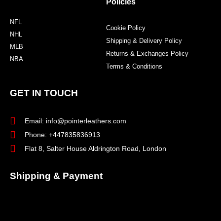
Policies
NFL
Cookie Policy
NHL
Shipping & Delivery Policy
MLB
Returns & Exchanges Policy
NBA
Terms & Conditions
GET IN TOUCH
Email: info@pointerleathers.com
Phone: +447835836913
Flat 8, Salter House Aldrington Road, London
Shipping & Payment