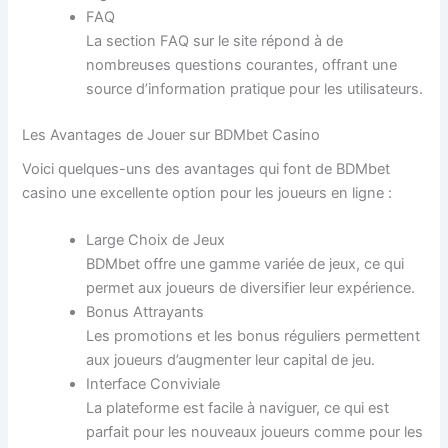
FAQ
La section FAQ sur le site répond à de
nombreuses questions courantes, offrant une
source d’information pratique pour les utilisateurs.
Les Avantages de Jouer sur BDMbet Casino
Voici quelques-uns des avantages qui font de BDMbet
casino une excellente option pour les joueurs en ligne :
Large Choix de Jeux
BDMbet offre une gamme variée de jeux, ce qui
permet aux joueurs de diversifier leur expérience.
Bonus Attrayants
Les promotions et les bonus réguliers permettent
aux joueurs d’augmenter leur capital de jeu.
Interface Conviviale
La plateforme est facile à naviguer, ce qui est
parfait pour les nouveaux joueurs comme pour les