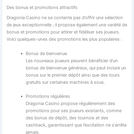
Des bonus et promotions attractifs
Dragonia Casino ne se contente pas d’offrir une sélection
de jeux exceptionnelle ; il propose également une variété de
bonus et promotions pour attirer et fidéliser ses joueurs.
Voici quelques-unes des promotions les plus populaires :
Bonus de bienvenue
Les nouveaux joueurs peuvent bénéficier d’un
bonus de bienvenue généreux, qui peut inclure un
bonus sur le premier dépôt ainsi que des tours
gratuits sur certaines machines à sous.
Promotions régulières
Dragonia Casino propose régulièrement des
promotions pour ses joueurs existants, comme
des bonus de dépôt, des tournois et des
cashback, garantissant que l’excitation ne s’arrête
jamais.