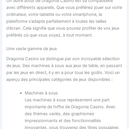
Un autre atout de Dragonia Casino est sa compatibilité
avec différents appareils. Que vous préfériez jouer sur votre
ordinateur, votre tablette ou votre smartphone, la
plateforme s’adapte parfaitement à toutes les tailles
d’écran. Cela signifie que vous pouvez profiter de vos jeux
préférés où que vous soyez, à tout moment.
Une vaste gamme de jeux
Dragonia Casino se distingue par son incroyable sélection
de jeux. Des machines à sous aux jeux de table, en passant
par les jeux en direct, il y en a pour tous les goûts. Voici un
aperçu des principales catégories de jeux disponibles :
Machines à sous
Les machines à sous représentent une part
importante de l’offre de Dragonia Casino. Avec
des thèmes variés, des graphismes
impressionnants et des fonctionnalités
innovantes, vous trouverez des titres populaires