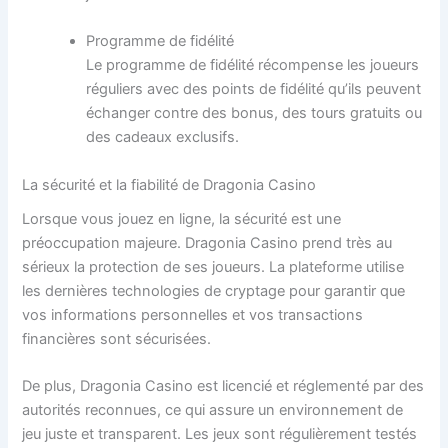
Programme de fidélité
Le programme de fidélité récompense les joueurs
réguliers avec des points de fidélité qu’ils peuvent
échanger contre des bonus, des tours gratuits ou
des cadeaux exclusifs.
La sécurité et la fiabilité de Dragonia Casino
Lorsque vous jouez en ligne, la sécurité est une
préoccupation majeure. Dragonia Casino prend très au
sérieux la protection de ses joueurs. La plateforme utilise
les dernières technologies de cryptage pour garantir que
vos informations personnelles et vos transactions
financières sont sécurisées.
De plus, Dragonia Casino est licencié et réglementé par des
autorités reconnues, ce qui assure un environnement de
jeu juste et transparent. Les jeux sont régulièrement testés