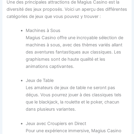
Une des principales attractions de Magius Casino est la
diversité des jeux proposés. Voici un aperçu des différentes
catégories de jeux que vous pouvez y trouver :
Machines à Sous
Magius Casino offre une incroyable sélection de
machines à sous, avec des thèmes variés allant
des aventures fantastiques aux classiques. Les
graphismes sont de haute qualité et les
animations captivantes.
Jeux de Table
Les amateurs de jeux de table ne seront pas
déçus. Vous pourrez jouer à des classiques tels
que le blackjack, la roulette et le poker, chacun
dans plusieurs variantes.
Jeux avec Croupiers en Direct
Pour une expérience immersive, Magius Casino