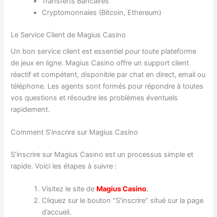
Transferts Bancaires
Cryptomonnaies (Bitcoin, Ethereum)
Le Service Client de Magius Casino
Un bon service client est essentiel pour toute plateforme
de jeux en ligne. Magius Casino offre un support client
réactif et compétent, disponible par chat en direct, email ou
téléphone. Les agents sont formés pour répondre à toutes
vos questions et résoudre les problèmes éventuels
rapidement.
Comment S’inscrire sur Magius Casino
S’inscrire sur Magius Casino est un processus simple et
rapide. Voici les étapes à suivre :
Visitez le site de
Magius Casino
.
Cliquez sur le bouton “S’inscrire” situé sur la page
d’accueil.