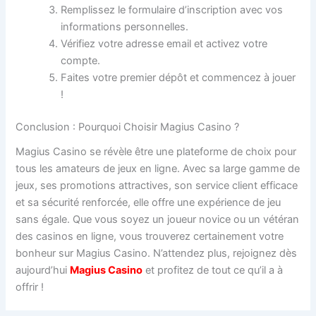
Remplissez le formulaire d’inscription avec vos
informations personnelles.
Vérifiez votre adresse email et activez votre
compte.
Faites votre premier dépôt et commencez à jouer
!
Conclusion : Pourquoi Choisir Magius Casino ?
Magius Casino se révèle être une plateforme de choix pour
tous les amateurs de jeux en ligne. Avec sa large gamme de
jeux, ses promotions attractives, son service client efficace
et sa sécurité renforcée, elle offre une expérience de jeu
sans égale. Que vous soyez un joueur novice ou un vétéran
des casinos en ligne, vous trouverez certainement votre
bonheur sur Magius Casino. N’attendez plus, rejoignez dès
aujourd’hui
Magius Casino
et profitez de tout ce qu’il a à
offrir !