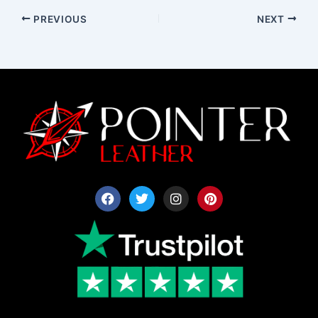
PREVIOUS
NEXT
F
T
I
P
a
w
n
i
c
i
s
n
e
t
t
t
b
t
a
e
o
e
g
r
o
r
r
e
k
a
s
m
t