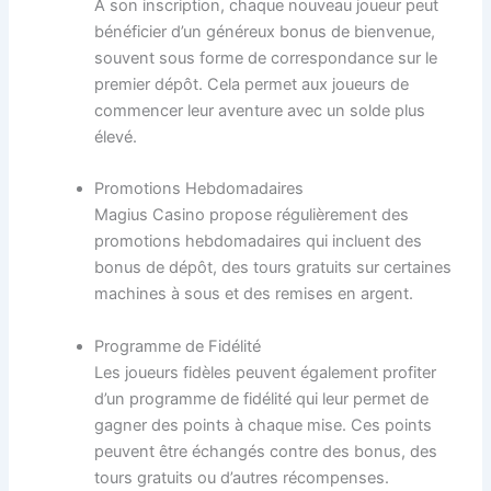
À son inscription, chaque nouveau joueur peut
bénéficier d’un généreux bonus de bienvenue,
souvent sous forme de correspondance sur le
premier dépôt. Cela permet aux joueurs de
commencer leur aventure avec un solde plus
élevé.
Promotions Hebdomadaires
Magius Casino propose régulièrement des
promotions hebdomadaires qui incluent des
bonus de dépôt, des tours gratuits sur certaines
machines à sous et des remises en argent.
Programme de Fidélité
Les joueurs fidèles peuvent également profiter
d’un programme de fidélité qui leur permet de
gagner des points à chaque mise. Ces points
peuvent être échangés contre des bonus, des
tours gratuits ou d’autres récompenses.