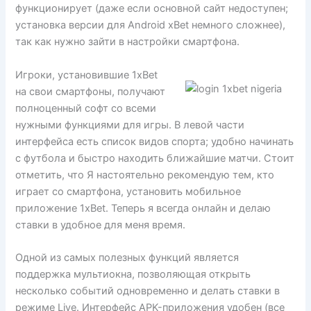
функционирует (даже если основной сайт недоступен;
установка версии для Android xBet немного сложнее),
так как нужно зайти в настройки смартфона.
Игроки, установившие 1xBet
на свои смартфоны, получают
полноценный софт со всеми
нужными функциями для игры. В левой части
интерфейса есть список видов спорта; удобно начинать
с футбола и быстро находить ближайшие матчи. Стоит
отметить, что Я настоятельно рекомендую тем, кто
играет со смартфона, установить мобильное
приложение 1xBet. Теперь я всегда онлайн и делаю
ставки в удобное для меня время.
Одной из самых полезных функций является
поддержка мультиокна, позволяющая открыть
несколько событий одновременно и делать ставки в
режиме Live. Интерфейс APK-приложения удобен (все