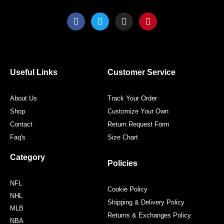
F
T
I
P
a
w
n
i
c
i
s
n
e
t
t
t
b
t
a
e
o
e
g
r
o
r
r
e
Useful Links
Customer Service
k
a
s
m
t
About Us
Track Your Order
Shop
Customize Your Own
Contact
Return Request Form
Faq's
Size Chart
Category
Policies
NFL
Cookie Policy
NHL
Shipping & Delivery Policy
MLB
Returns & Exchanges Policy
NBA