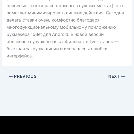
основные кнопки расположены в нужных местах), что
помогает минимизировать лишние действия. Сегодня
делать ставки очень комфортно благодаря
многофункциональному мобильному приложению
букмекера 1xBet для Android. В новой версии
обеспечена улучшенная стабильность live-ставок —
быстрая загрузка линии и исправлены ошибки
интерфейса.
PREVIOUS
NEXT