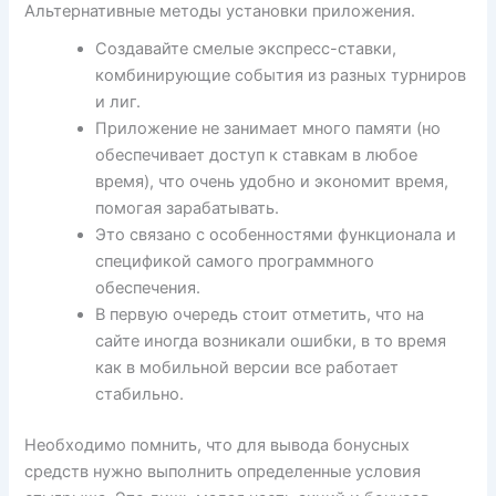
Альтернативные методы установки приложения.
Создавайте смелые экспресс-ставки,
комбинирующие события из разных турниров
и лиг.
Приложение не занимает много памяти (но
обеспечивает доступ к ставкам в любое
время), что очень удобно и экономит время,
помогая зарабатывать.
Это связано с особенностями функционала и
спецификой самого программного
обеспечения.
В первую очередь стоит отметить, что на
сайте иногда возникали ошибки, в то время
как в мобильной версии все работает
стабильно.
Необходимо помнить, что для вывода бонусных
средств нужно выполнить определенные условия