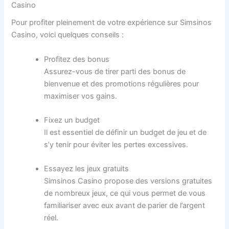
Casino
Pour profiter pleinement de votre expérience sur Simsinos
Casino, voici quelques conseils :
Profitez des bonus
Assurez-vous de tirer parti des bonus de
bienvenue et des promotions régulières pour
maximiser vos gains.
Fixez un budget
Il est essentiel de définir un budget de jeu et de
s’y tenir pour éviter les pertes excessives.
Essayez les jeux gratuits
Simsinos Casino propose des versions gratuites
de nombreux jeux, ce qui vous permet de vous
familiariser avec eux avant de parier de l’argent
réel.