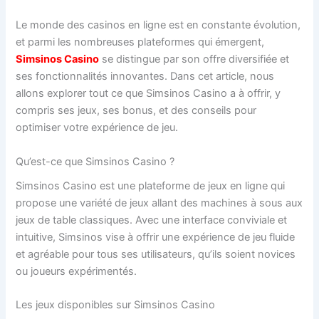
Le monde des casinos en ligne est en constante évolution,
et parmi les nombreuses plateformes qui émergent,
Simsinos Casino
se distingue par son offre diversifiée et
ses fonctionnalités innovantes. Dans cet article, nous
allons explorer tout ce que Simsinos Casino a à offrir, y
compris ses jeux, ses bonus, et des conseils pour
optimiser votre expérience de jeu.
Qu’est-ce que Simsinos Casino ?
Simsinos Casino est une plateforme de jeux en ligne qui
propose une variété de jeux allant des machines à sous aux
jeux de table classiques. Avec une interface conviviale et
intuitive, Simsinos vise à offrir une expérience de jeu fluide
et agréable pour tous ses utilisateurs, qu’ils soient novices
ou joueurs expérimentés.
Les jeux disponibles sur Simsinos Casino