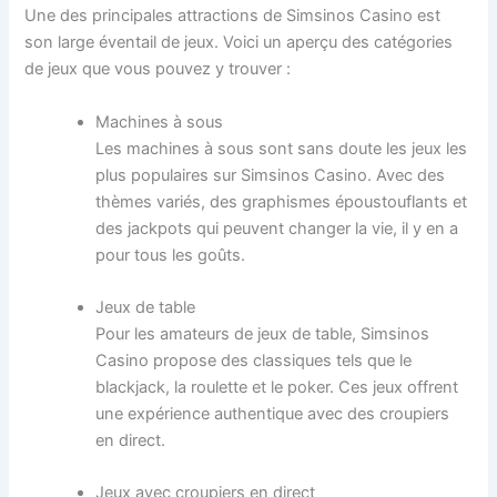
Une des principales attractions de Simsinos Casino est
son large éventail de jeux. Voici un aperçu des catégories
de jeux que vous pouvez y trouver :
Machines à sous
Les machines à sous sont sans doute les jeux les
plus populaires sur Simsinos Casino. Avec des
thèmes variés, des graphismes époustouflants et
des jackpots qui peuvent changer la vie, il y en a
pour tous les goûts.
Jeux de table
Pour les amateurs de jeux de table, Simsinos
Casino propose des classiques tels que le
blackjack, la roulette et le poker. Ces jeux offrent
une expérience authentique avec des croupiers
en direct.
Jeux avec croupiers en direct