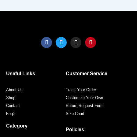
F
T
I
P
a
w
n
i
c
i
s
n
e
t
t
t
b
t
a
e
o
e
g
r
o
r
r
e
Useful Links
Customer Service
k
a
s
m
t
About Us
Track Your Order
Shop
Customize Your Own
Contact
Return Request Form
Faq's
Size Chart
Category
Policies