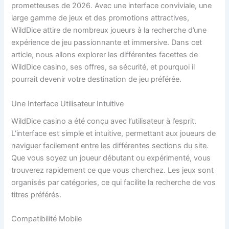
prometteuses de 2026. Avec une interface conviviale, une
large gamme de jeux et des promotions attractives,
WildDice attire de nombreux joueurs à la recherche d’une
expérience de jeu passionnante et immersive. Dans cet
article, nous allons explorer les différentes facettes de
WildDice casino, ses offres, sa sécurité, et pourquoi il
pourrait devenir votre destination de jeu préférée.
Une Interface Utilisateur Intuitive
WildDice casino a été conçu avec l’utilisateur à l’esprit.
L’interface est simple et intuitive, permettant aux joueurs de
naviguer facilement entre les différentes sections du site.
Que vous soyez un joueur débutant ou expérimenté, vous
trouverez rapidement ce que vous cherchez. Les jeux sont
organisés par catégories, ce qui facilite la recherche de vos
titres préférés.
Compatibilité Mobile