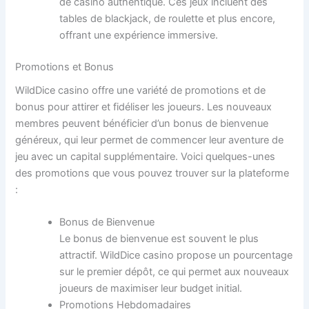
de casino authentique. Ces jeux incluent des
tables de blackjack, de roulette et plus encore,
offrant une expérience immersive.
Promotions et Bonus
WildDice casino offre une variété de promotions et de
bonus pour attirer et fidéliser les joueurs. Les nouveaux
membres peuvent bénéficier d’un bonus de bienvenue
généreux, qui leur permet de commencer leur aventure de
jeu avec un capital supplémentaire. Voici quelques-unes
des promotions que vous pouvez trouver sur la plateforme
:
Bonus de Bienvenue
Le bonus de bienvenue est souvent le plus
attractif. WildDice casino propose un pourcentage
sur le premier dépôt, ce qui permet aux nouveaux
joueurs de maximiser leur budget initial.
Promotions Hebdomadaires