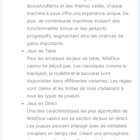
époustouflants et des thèmes variés, chaque
machine à sous offre une expérience unique. De
plus, de nombreuses machines incluent des
fonctionnalités bonus et des jackpots
progressifs, augmentant ainsi les chances de
gains importants.
Jeux de Table
Pour les amateurs de jeux de table, WildDice
casino ne déçoit pas. Les classiques comme le
blackjack, la roulette et le baccarat sont
disponibles dans différentes variantes. Les règles
sont claires et les limites de mise s’adaptent à
tous les types de joueurs.
Jeux en Direct
Une des caractéristiques les plus appréciées de
WildDice casino est sa section de jeux en direct.
Les joueurs peuvent interagir avec de véritables
croupiers en temps réel, créant une atmosphère