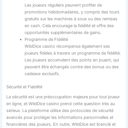
Les joueurs réguliers peuvent profiter de
promotions hebdomadaires, y compris des tours
gratuits sur les machines à sous ou des remises
en cash. Cela encourage la fidélité et offre des
opportunités supplémentaires de gains.
Programme de Fidélité
WildDice casino récompense également ses
joueurs fidèles à travers un programme de fidélité.
Les joueurs accumulent des points en jouant, qui
peuvent être échangés contre des bonus ou des
cadeaux exclusifs.
Sécurité et Fiabilité
La sécurité est une préoccupation majeure pour tout joueur
en ligne, et WildDice casino prend cette question très au
sérieux. La plateforme utilise des protocoles de sécurité
avancés pour protéger les informations personnelles et
financières des joueurs. En outre, WildDice est licencié et