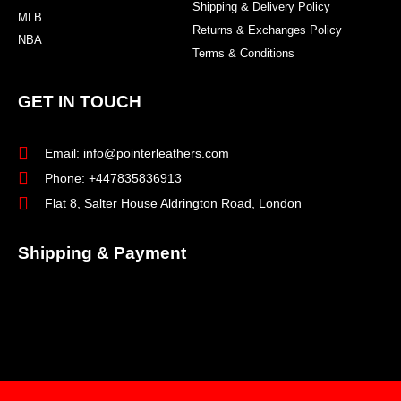
Shipping & Delivery Policy
MLB
Returns & Exchanges Policy
NBA
Terms & Conditions
GET IN TOUCH
Email: info@pointerleathers.com
Phone: +447835836913
Flat 8, Salter House Aldrington Road, London
Shipping & Payment