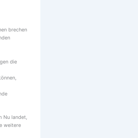
onen brechen
unden
igen die
können,
unde
m Nu landet,
e weitere