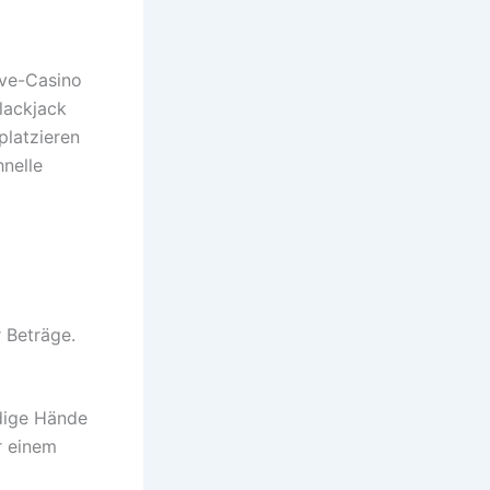
ive-Casino
lackjack
platzieren
hnelle
 Beträge.
ndige Hände
r einem