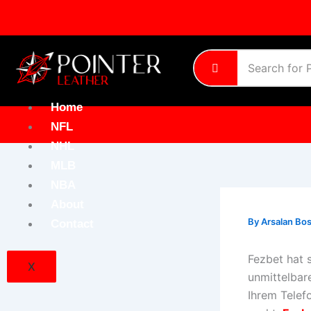
Skip
to
content
Home
NFL
NHL
MLB
NBA
About
By
Arsalan Bo
Contact
Fezbet hat s
X
unmittelbar
Ihrem Telef