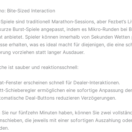
no: Bite‑Sized Interaction
Spiele sind traditionell Marathon‑Sessions, aber Fezbet’s L
 kurze Burst‑Spiele angepasst, indem es Mikro‑Runden bei B
t anbietet. Spieler können innerhalb von Sekunden Wetten 
se erhalten, was es ideal macht für diejenigen, die eine sc
rung vorziehen statt langer Ausdauer.
che ist sauber und reaktionsschnell:
t-Fenster erscheinen schnell für Dealer-Interaktionen.
tt‑Schieberegler ermöglichen eine sofortige Anpassung der
tomatische Deal-Buttons reduzieren Verzögerungen.
 Sie nur fünfzehn Minuten haben, können Sie zwei vollstä
inschieben, die jeweils mit einer sofortigen Auszahlung ode
den.