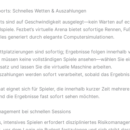
Sports: Schnelles Wetten & Auszahlungen
rts sind auf Geschwindigkeit ausgelegt—kein Warten auf ec
spiele. Fezbet’s virtuelle Arena bietet sofortige Rennen, Fu
lles generiert durch elegante Computersimulationen.
ttplatzierungen sind sofortig; Ergebnisse folgen innerhalb 
e müssen keine vollständigen Spiele ansehen—wählen Sie ei
satz und lassen Sie die virtuelle Maschine arbeiten.
szahlungen werden sofort verarbeitet, sobald das Ergebnis 
t eignet sich für Spieler, die innerhalb kurzer Zeit mehrer
und die Ergebnisse fast sofort sehen möchten.
nagement bei schnellen Sessions
s, intensives Spielen erfordert diszipliniertes Risikomanag
t, vor dem Login ein Budget festzulegen und sich strikt dar