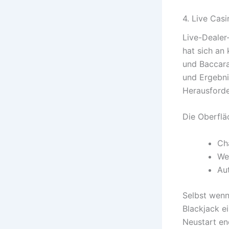
4. Live Casi
Live-Dealer-
hat sich an
und Baccara
und Ergebnis
Herausforde
Die Oberflä
Cha
We
Au
Selbst wenn
Blackjack e
Neustart en