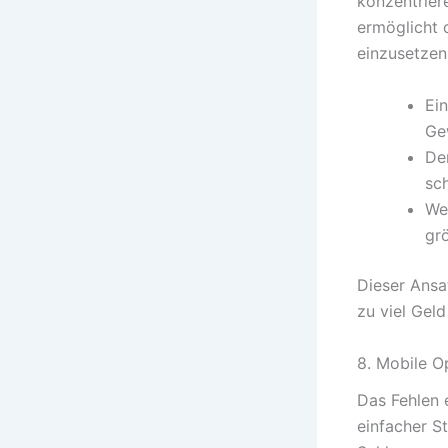
konzentrier
ermöglicht 
einzusetzen
Ein
Ge
Den
sc
Wen
gr
Dieser Ansat
zu viel Geld
8. Mobile Op
Das Fehlen e
einfacher S