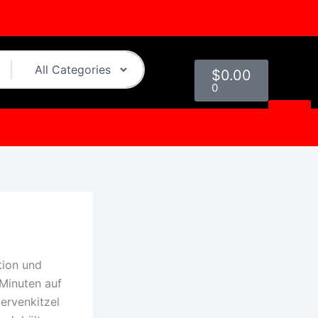
Cart
$
0.00
0
tion und
 Minuten auf
ervenkitzel