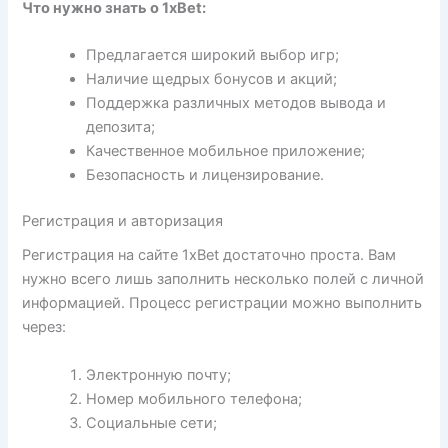
Что нужно знать о 1xBet:
Предлагается широкий выбор игр;
Наличие щедрых бонусов и акций;
Поддержка различных методов вывода и
депозита;
Качественное мобильное приложение;
Безопасность и лицензирование.
Регистрация и авторизация
Регистрация на сайте 1xBet достаточно проста. Вам
нужно всего лишь заполнить несколько полей с личной
информацией. Процесс регистрации можно выполнить
через:
Электронную почту;
Номер мобильного телефона;
Социальные сети;