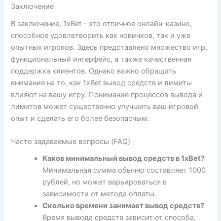
Заключение
В заключение, 1xBet – это отличное онлайн-казино,
способное удовлетворить как новичков, так и уже
опытных игроков. Здесь представлено множество игр,
функциональный интерфейс, а также качественная
поддержка клиентов. Однако важно обращать
внимание на то, как 1xBet вывод средств и лимиты
влияют на вашу игру. Понимание процессов вывода и
лимитов может существенно улучшить ваш игровой
опыт и сделать его более безопасным.
Часто задаваемые вопросы (FAQ)
Каков минимальный вывод средств в 1xBet?
Минимальная сумма обычно составляет 1000
рублей, но может варьироваться в
зависимости от метода оплаты.
Сколько времени занимает вывод средств?
Время вывода средств зависит от способа,