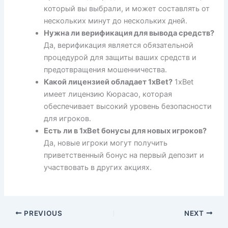
который вы выбрали, и может составлять от
нескольких минут до нескольких дней.
Нужна ли верификация для вывода средств?
Да, верификация является обязательной
процедурой для защиты ваших средств и
предотвращения мошенничества.
Какой лицензией обладает 1xBet?
1xBet
имеет лицензию Кюрасао, которая
обеспечивает высокий уровень безопасности
для игроков.
Есть ли в 1xBet бонусы для новых игроков?
Да, новые игроки могут получить
приветственный бонус на первый депозит и
участвовать в других акциях.
PREVIOUS
NEXT