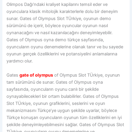
Olimpos Dağı’ndaki kraliyet kapilarını temsil eder ve
oyunculara klasik mitolojik karakterlerle dolu bir deneyim
sunar. Gates of Olympus Slot TÜrkiye, oyunun demo
sürümünü de içerir, böylece oyuncular oyunun nasıl
oynanacağını ve nasıl kazanılacağını deneyimleyebilir.
Gates of Olympus oyna demo türkçe sayfasında,
oyuncuların oyunu denemelerine olanak tanır ve bu sayede
oyunun gerçek özelliklerini ve potansiyelini anlamalarına
yardımcı olur.
Gates
gate of olympus
of Olympus Slot TÜrkiye, oyunun
tam sürümünü de sunar. Gates of Olympus oyna
sayfasında, oyuncuların oyunu canlı bir şekilde
oynayabilecekleri bir ortam bulabilirler. Gates of Olympus
Slot TÜrkiye, oyunun grafiklerini, seslerini ve oyun
mekanizmasını Türkçe’ye uygun şekilde uyarlar, böylece
Türkçe konuşan oyuncuların oyunun tüm özelliklerini en iyi
şekilde deneyimleyebilmesini sağlar. Gates of Olympus Slot
TÜrkiye, oyuncuların oyunu denemelerine ve