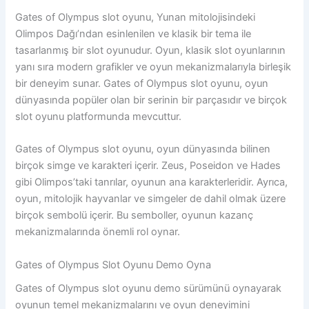
Gates of Olympus slot oyunu, Yunan mitolojisindeki
Olimpos Dağı’ndan esinlenilen ve klasik bir tema ile
tasarlanmış bir slot oyunudur. Oyun, klasik slot oyunlarının
yanı sıra modern grafikler ve oyun mekanizmalarıyla birleşik
bir deneyim sunar. Gates of Olympus slot oyunu, oyun
dünyasında popüler olan bir serinin bir parçasıdır ve birçok
slot oyunu platformunda mevcuttur.
Gates of Olympus slot oyunu, oyun dünyasında bilinen
birçok simge ve karakteri içerir. Zeus, Poseidon ve Hades
gibi Olimpos’taki tanrılar, oyunun ana karakterleridir. Ayrıca,
oyun, mitolojik hayvanlar ve simgeler de dahil olmak üzere
birçok sembolü içerir. Bu semboller, oyunun kazanç
mekanizmalarında önemli rol oynar.
Gates of Olympus Slot Oyunu Demo Oyna
Gates of Olympus slot oyunu demo sürümünü oynayarak
oyunun temel mekanizmalarını ve oyun deneyimini