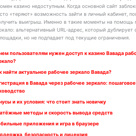
омен казино недоступным. Когда основной сайт заблок
сто «теряют» возможность зайти в личный кабинет, по
олучить выигрыш. Именно в такие моменты на помощь
ркало: альтернативный URL‑адрес, который дублирует
лощадки, но не подпадает под текущие ограничения.
чем пользователям нужен доступ к казино Вавада раб
ркало?
к найти актуальное рабочее зеркало Вавада?
гистрация в Вавада через рабочее зеркало: пошаговое
ководство
нусы и их условия: что стоит знать новичку
атёжные методы и скорость вывода средств
бильные приложения и игра в браузере
ддержка, безопасность и лицензия