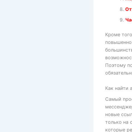
От
Ча
Кроме того
повышенной
большинств
возможнос
Поэтому п
обязательн
Как найти 
Самый прос
мессенджер
новые ссыл
только на 
которые ре