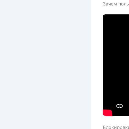
Зачем поль
Блокировки