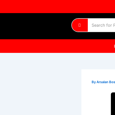
Skip
to
content
By
Arsalan Bo