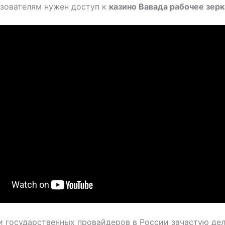
зователям нужен доступ к
казино Вавада рабочее зер
 государственных провайдеров в России зачастую де