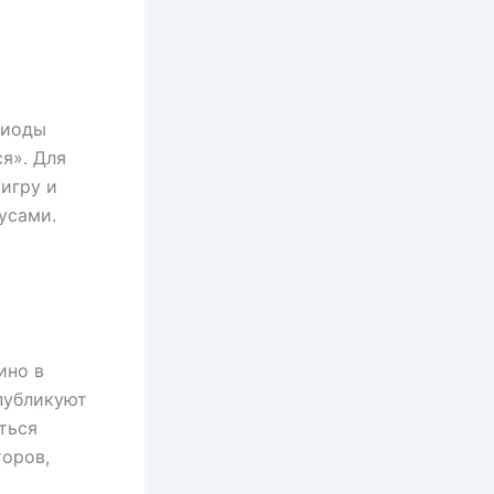
риоды
я». Для
игру и
усами.
ино в
 публикуют
ться
торов,