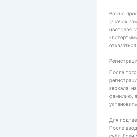
Важно пров
(значок за
цветовая с
«потёртым»
отказаться
Регистраци
После тог
регистраци
зеркала, н
фамилию, а
установить
Для подтве
После ввод
счёт. Если