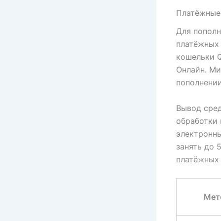
Платёжные
Для пополн
платёжных 
кошельки Q
Онлайн. Ми
пополнении
Вывод сред
обработки 
электронны
занять до 
платёжных
Мет