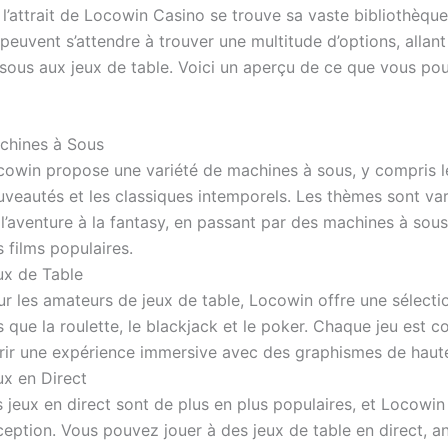
l’attrait de Locowin Casino se trouve sa vaste bibliothèque
peuvent s’attendre à trouver une multitude d’options, allan
sous aux jeux de table. Voici un aperçu de ce que vous po
chines à Sous
cowin propose une variété de machines à sous, y compris l
veautés et les classiques intemporels. Les thèmes sont vari
l’aventure à la fantasy, en passant par des machines à sou
 films populaires.
ux de Table
r les amateurs de jeux de table, Locowin offre une sélecti
s que la roulette, le blackjack et le poker. Chaque jeu est 
frir une expérience immersive avec des graphismes de haute
ux en Direct
 jeux en direct sont de plus en plus populaires, et Locowin 
ception. Vous pouvez jouer à des jeux de table en direct, a