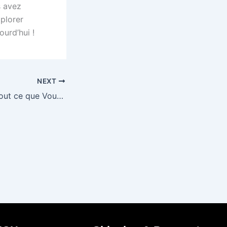
s avez
plorer
urd’hui !
NEXT
Pistolo Casino : Tout ce que Vous Devez Savoir sur cette Plateforme de Jeux en Ligne