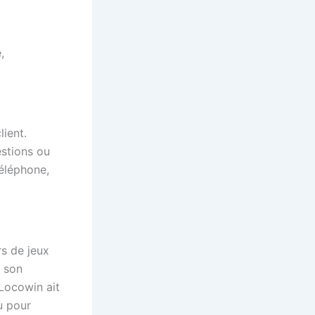
,
ient.
estions ou
téléphone,
s de jeux
t son
 Locowin ait
u pour