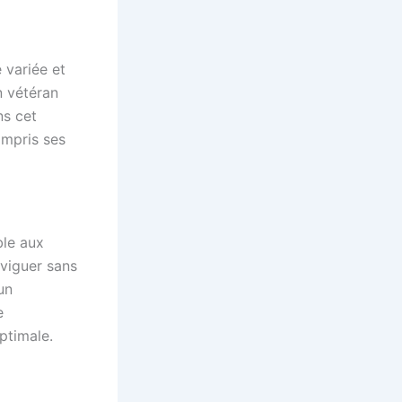
 variée et
n vétéran
ns cet
ompris ses
ble aux
aviguer sans
un
e
ptimale.