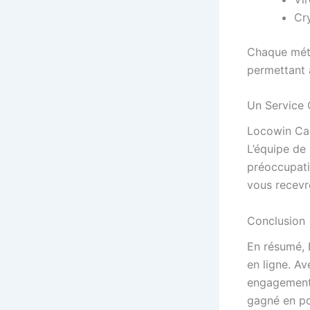
Cr
Chaque méth
permettant 
Un Service 
Locowin Cas
L’équipe de
préoccupati
vous recevr
Conclusion
En résumé, 
en ligne. Av
engagement 
gagné en po