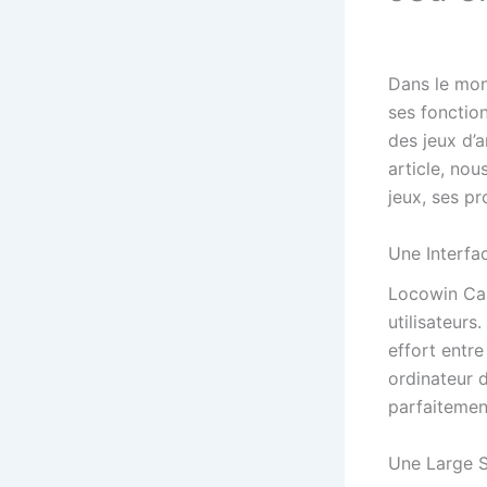
Dans le mon
ses fonctio
des jeux d’
article, nou
jeux, ses pr
Une Interfac
Locowin Cas
utilisateurs
effort entre
ordinateur 
parfaitement
Une Large S