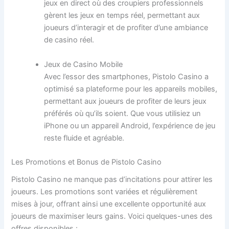
jeux en direct où des croupiers professionnels
gèrent les jeux en temps réel, permettant aux
joueurs d’interagir et de profiter d’une ambiance
de casino réel.
Jeux de Casino Mobile
Avec l’essor des smartphones, Pistolo Casino a
optimisé sa plateforme pour les appareils mobiles,
permettant aux joueurs de profiter de leurs jeux
préférés où qu’ils soient. Que vous utilisiez un
iPhone ou un appareil Android, l’expérience de jeu
reste fluide et agréable.
Les Promotions et Bonus de Pistolo Casino
Pistolo Casino ne manque pas d’incitations pour attirer les
joueurs. Les promotions sont variées et régulièrement
mises à jour, offrant ainsi une excellente opportunité aux
joueurs de maximiser leurs gains. Voici quelques-unes des
offres disponibles :