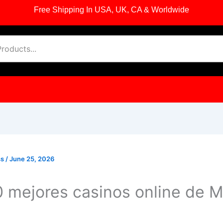
Free Shipping In USA, UK, CA & Worldwide
ss
/
June 25, 2026
0 mejores casinos online de 