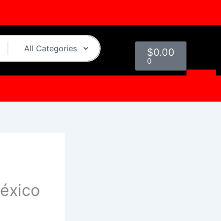
Cart
$
0.00
0
México