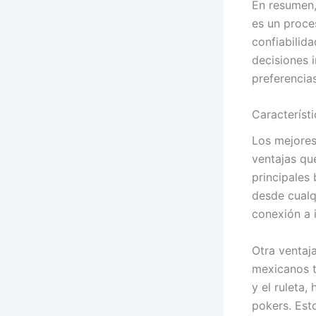
En resumen,
es un proce
confiabilid
decisiones 
preferencias
Característ
Los mejores
ventajas qu
principales 
desde cualq
conexión a i
Otra ventaj
mexicanos t
y el ruleta
pokers. Est