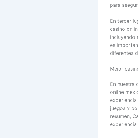
para asegur
En tercer l
casino onli
incluyendo s
es importan
diferentes d
Mejor casin
En nuestra 
online mexi
experiencia
juegos y bo
resumen, Ca
experiencia 