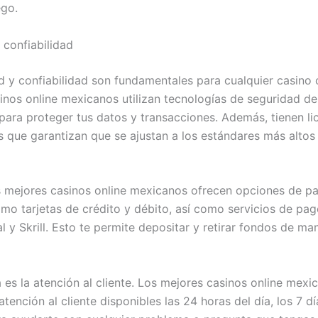
ego.
 confiabilidad
d y confiabilidad son fundamentales para cualquier casino o
inos online mexicanos utilizan tecnologías de seguridad de
para proteger tus datos y transacciones. Además, tienen li
s que garantizan que se ajustan a los estándares más altos 
 mejores casinos online mexicanos ofrecen opciones de p
omo tarjetas de crédito y débito, así como servicios de pag
 y Skrill. Esto te permite depositar y retirar fondos de ma
 es la atención al cliente. Los mejores casinos online mexi
tención al cliente disponibles las 24 horas del día, los 7 dí