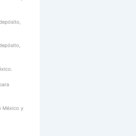
depósito,
depósito,
éxico.
para
e México y