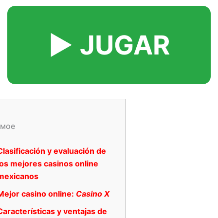
▶️ JUGAR
мое
Clasificación y evaluación de
los mejores casinos online
mexicanos
Mejor casino online:
Casino X
Características y ventajas de