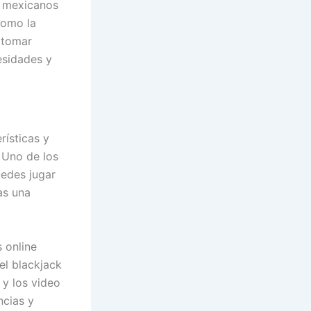
e mexicanos
como la
 tomar
esidades y
rísticas y
 Uno de los
uedes jugar
as una
 online
el blackjack
 y los video
ncias y