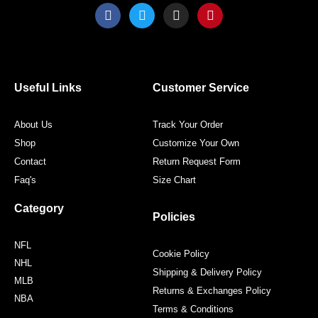
F
T
I
P
a
w
n
i
c
i
s
n
e
t
t
t
b
t
a
e
o
e
g
r
o
r
r
e
Useful Links
Customer Service
k
a
s
m
t
About Us
Track Your Order
Shop
Customize Your Own
Contact
Return Request Form
Faq's
Size Chart
Category
Policies
NFL
Cookie Policy
NHL
Shipping & Delivery Policy
MLB
Returns & Exchanges Policy
NBA
Terms & Conditions