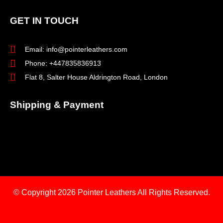
GET IN TOUCH
Email: info@pointerleathers.com
Phone: +447835836913
Flat 8, Salter House Aldrington Road, London
Shipping & Payment
© Copyright 2026
Pointer Leathers All Rights Reserved.