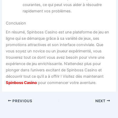
courantes, ce qui peut vous aider à résoudre
rapidement vos problèmes.
Conclusion
En résumé, Spinboss Casino est une plateforme de jeu en
ligne qui se démarque grâce à sa variété de jeux, ses
promotions attractives et son interface conviviale. Que
vous soyez un novice ou un joueur expérimenté, vous
trouverez tout ce dont vous avez besoin pour vivre une
expérience de jeu enrichissante. N’attendez plus pour
plonger dans l’univers excitant de Spinboss Casino et
découvrir tout ce qu’il a à offrir ! Visitez dès maintenant
Spinboss Casino
pour commencer votre aventure.
PREVIOUS
NEXT