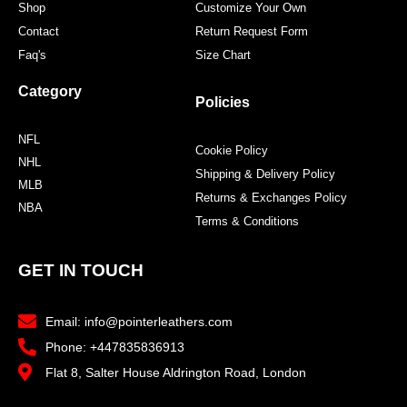
Shop
Customize Your Own
Contact
Return Request Form
Faq's
Size Chart
Category
Policies
NFL
Cookie Policy
NHL
Shipping & Delivery Policy
MLB
Returns & Exchanges Policy
NBA
Terms & Conditions
GET IN TOUCH
Email: info@pointerleathers.com
Phone: +447835836913
Flat 8, Salter House Aldrington Road, London