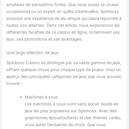
amateurs de sensations fortes. Que vous soyez un joueur
occasionnel ou un expert en quête d’adrénaline, Spinboss
propose une expérience de jeu unique qui saura répondre à
toutes vos attentes. Dans cet article, nous explorerons les
différentes facettes de ce casino en ligne, notamment ses
jeux, ses promotions et ses avantages.
Une large sélection de jeux
Spinboss Casino se distingue par sa vaste gamme de jeux,
offrant quelque chose pour chaque type de joueur. Voici un
aperçu des principales catégories de jeux que vous pouvez
trouver :
Machines à sous
Les machines à sous sont sans aucun doute les
jeux les plus populaires sur Spinboss. Avec des
graphismes époustouflants et des thèmes variés,
vous aurez l’embarras du choix. Que vous