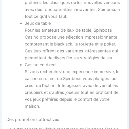
préfériez les classiques ou les nouvelles versions
avec des fonctionnalités innovantes, Spinboss a
tout ce qu’il vous faut.
Jeux de table
Pour les amateurs de jeux de table, Spinboss
Casino propose une sélection impressionnante
comprenant le blackjack, la roulette et le poker.
Ces jeux offrent des variantes intéressantes qui
permettent de diversifier les stratégies de jeu.
Casino en direct
Si vous recherchez une expérience immersive, le
casino en direct de Spinboss vous plongera au
cœur de l’action. Interagissez avec de véritables
croupiers et d’autres joueurs tout en profitant de
vos jeux préférés depuis le confort de votre
maison.
Des promotions attractives