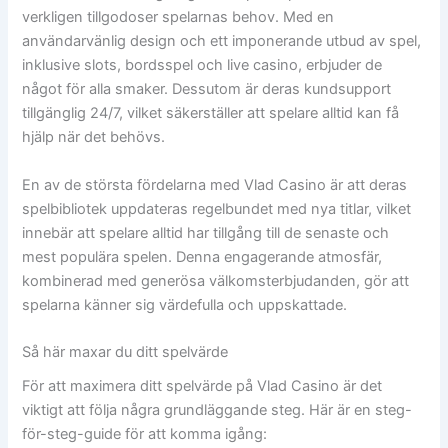
verkligen tillgodoser spelarnas behov. Med en
användarvänlig design och ett imponerande utbud av spel,
inklusive slots, bordsspel och live casino, erbjuder de
något för alla smaker. Dessutom är deras kundsupport
tillgänglig 24/7, vilket säkerställer att spelare alltid kan få
hjälp när det behövs.
En av de största fördelarna med Vlad Casino är att deras
spelbibliotek uppdateras regelbundet med nya titlar, vilket
innebär att spelare alltid har tillgång till de senaste och
mest populära spelen. Denna engagerande atmosfär,
kombinerad med generösa välkomsterbjudanden, gör att
spelarna känner sig värdefulla och uppskattade.
Så här maxar du ditt spelvärde
För att maximera ditt spelvärde på Vlad Casino är det
viktigt att följa några grundläggande steg. Här är en steg-
för-steg-guide för att komma igång: