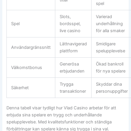
spel
Slots,
Varierad
Spel
bordsspel,
underhållning
live casino
för alla smaker
Lättnavigerad
Smidigare
Användargränssnitt
plattform
spelupplevelse
Generösa
Ökad bankroll
Välkomstbonus
erbjudanden
för nya spelare
Trygga
Skyddar dina
Säkerhet
transaktioner
personuppgifter
Denna tabell visar tydligt hur Vlad Casino arbetar för att
erbjuda sina spelare en trygg och underhållande
spelupplevelse. Med kvalitetsfunktioner och ständiga
förbättringar kan spelare känna sig trygga i sina val.