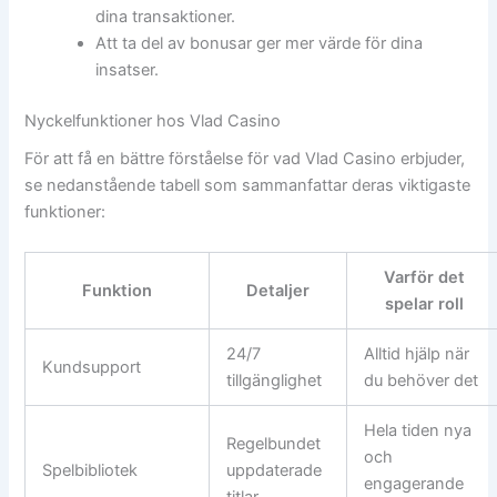
dina transaktioner.
Att ta del av bonusar ger mer värde för dina
insatser.
Nyckelfunktioner hos Vlad Casino
För att få en bättre förståelse för vad Vlad Casino erbjuder,
se nedanstående tabell som sammanfattar deras viktigaste
funktioner:
Varför det
Funktion
Detaljer
spelar roll
24/7
Alltid hjälp när
Kundsupport
tillgänglighet
du behöver det
Hela tiden nya
Regelbundet
och
Spelbibliotek
uppdaterade
engagerande
titlar