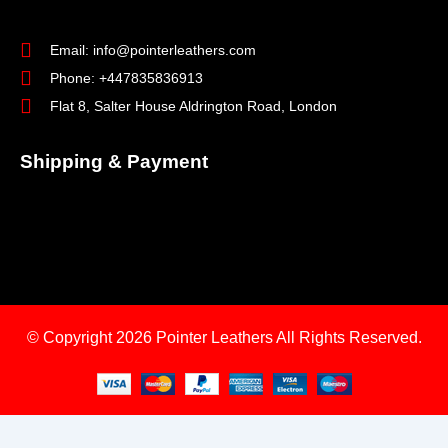
Email: info@pointerleathers.com
Phone: +447835836913
Flat 8, Salter House Aldrington Road, London
Shipping & Payment
© Copyright 2026
Pointer Leathers All Rights Reserved.