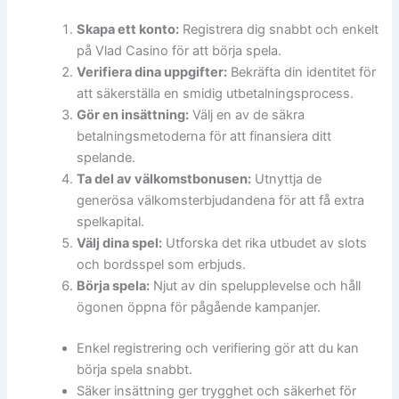
Skapa ett konto:
Registrera dig snabbt och enkelt
på Vlad Casino för att börja spela.
Verifiera dina uppgifter:
Bekräfta din identitet för
att säkerställa en smidig utbetalningsprocess.
Gör en insättning:
Välj en av de säkra
betalningsmetoderna för att finansiera ditt
spelande.
Ta del av välkomstbonusen:
Utnyttja de
generösa välkomsterbjudandena för att få extra
spelkapital.
Välj dina spel:
Utforska det rika utbudet av slots
och bordsspel som erbjuds.
Börja spela:
Njut av din spelupplevelse och håll
ögonen öppna för pågående kampanjer.
Enkel registrering och verifiering gör att du kan
börja spela snabbt.
Säker insättning ger trygghet och säkerhet för