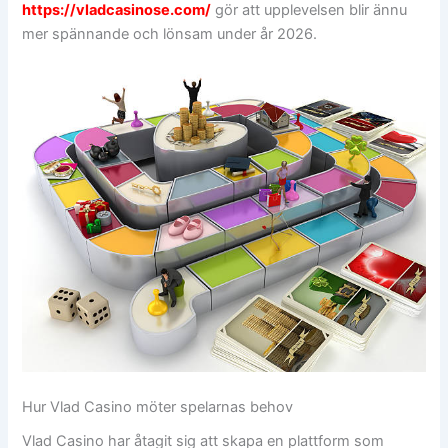
https://vladcasinose.com/
gör att upplevelsen blir ännu
mer spännande och lönsam under år 2026.
Hur Vlad Casino möter spelarnas behov
Vlad Casino har åtagit sig att skapa en plattform som