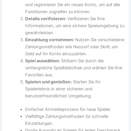
und registrieren Sie ein neues Konto, um auf alle
Funktionen zugreifen zu können.
Details verifizieren:
Verifizieren Sie Ihre
Informationen, um eine sichere Spielumgebung zu
gewährleisten.
Einzahlung vornehmen:
Nutzen Sie verschiedene
Zahlungsmethoden wie Neosurf oder Skrill, um
Geld auf Ihr Konto einzuzahlen.
Spiel auswählen:
Stöbern Sie durch die
umfangreiche Spielbibliothek und wählen Sie Ihre
Favoriten aus.
Spielen und genießen:
Starten Sie Ihr
Spielerlebnis in einer sicheren und
benutzerfreundlichen Umgebung.
Einfacher Anmeldeprozess für neue Spieler.
Vielfältige Zahlungsmethoden für schnelle
Einzahlungen.
Große Auswahl an Spielen für jeden Geschmack.