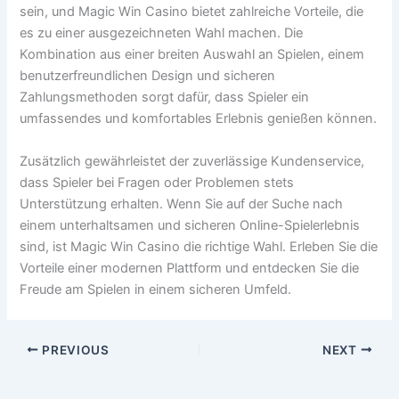
sein, und Magic Win Casino bietet zahlreiche Vorteile, die
es zu einer ausgezeichneten Wahl machen. Die
Kombination aus einer breiten Auswahl an Spielen, einem
benutzerfreundlichen Design und sicheren
Zahlungsmethoden sorgt dafür, dass Spieler ein
umfassendes und komfortables Erlebnis genießen können.
Zusätzlich gewährleistet der zuverlässige Kundenservice,
dass Spieler bei Fragen oder Problemen stets
Unterstützung erhalten. Wenn Sie auf der Suche nach
einem unterhaltsamen und sicheren Online-Spielerlebnis
sind, ist Magic Win Casino die richtige Wahl. Erleben Sie die
Vorteile einer modernen Plattform und entdecken Sie die
Freude am Spielen in einem sicheren Umfeld.
PREVIOUS
NEXT