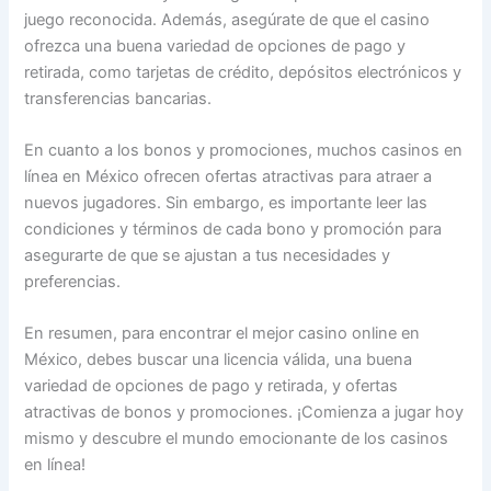
juego reconocida. Además, asegúrate de que el casino
ofrezca una buena variedad de opciones de pago y
retirada, como tarjetas de crédito, depósitos electrónicos y
transferencias bancarias.
En cuanto a los bonos y promociones, muchos casinos en
línea en México ofrecen ofertas atractivas para atraer a
nuevos jugadores. Sin embargo, es importante leer las
condiciones y términos de cada bono y promoción para
asegurarte de que se ajustan a tus necesidades y
preferencias.
En resumen, para encontrar el mejor casino online en
México, debes buscar una licencia válida, una buena
variedad de opciones de pago y retirada, y ofertas
atractivas de bonos y promociones. ¡Comienza a jugar hoy
mismo y descubre el mundo emocionante de los casinos
en línea!