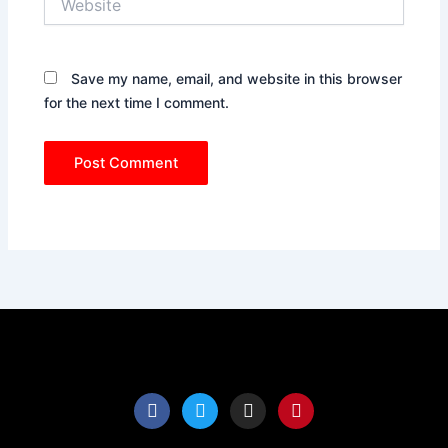
Save my name, email, and website in this browser
for the next time I comment.
F
T
I
P
a
w
n
i
c
i
s
n