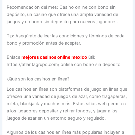
Recomendación del mes: Casino online con bono sin
depósito, un casino que ofrece una amplia variedad de
juegos y un bono sin depósito para nuevos jugadores.
Tip: Asegúrate de leer las condiciones y términos de cada
bono y promoción antes de aceptar.
Enlace
mejores casinos online mexico
útil:
https://atlantagrupo.com/ online con bono sin depósito
¿Qué son los casinos en línea?
Los casinos en línea son plataformas de juego en línea que
ofrecen una variedad de juegos de azar, como tragaperras,
ruleta, blackjack y muchos más. Estos sitios web permiten
a los jugadores depositar y retirar fondos, y jugar a los
juegos de azar en un entorno seguro y regulado.
Algunos de los casinos en línea más populares incluyen a