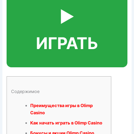
▶️
ИГРАТЬ
Содержимое
Преимущества игры в Olimp
Casino
Как начать играть в Olimp Casino
Бонусы и акции Olimp Casino