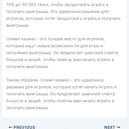
10% до 50 000 тенге, чтобы продолжать играть и
получать выигрыша. Это идеальное решение для
игроков, которые хотят продолжать играть и получать
выигрыша.
Олимп казино – это лучшее место для игроков,
которые ищут новые возможности для игры и
получения выигрыша. Он предлагает широкий спектр
бонусов и акций, чтобы помочь вам начать играть и
получать выигрыша.
Таким образом, Олимп казино – это идеальное
решение для игроков, которые хотят начать играть и
получать выигрыша. Он предлагает широкий спектр
бонусов и акций, чтобы помочь вам начать играть и
получать выигрыша.
PREVIOUS
NEXT