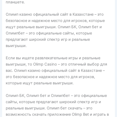
планшете.
Олимп казино официальный сайт в Казахстане – это
безопасное и надежное место для игроков, которые
ищут реальные выигрыши. Олимп БК, Олимп бет и
Олимпбет – это официальные сайты, которые
предлагают широкий спектр игр и реальные
выигрыши.
Если вы ищете развлекательные игры и реальные
выигрыши, то Olimp Casino – это отличный выбор для
вас. Олимп казино официальный сайт в Казахстане –
это безопасное и надежное место для игроков,
которые ищут реальные выигрыши.
Олимп БК, Олимп бет и Олимпбет – это официальные
сайты, которые предлагают широкий спектр игр и
реальные выигрыши. Олимп бет скачать – это
возможность скачать приложение Olimp Bet и играть в