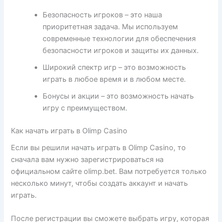
Безопасность игроков – это наша
приоритетная задача. Мы используем
современные технологии для обеспечения
безопасности игроков и защиты их данных.
Широкий спектр игр – это возможность
играть в любое время и в любом месте.
Бонусы и акции – это возможность начать
игру с преимуществом.
Как начать играть в Olimp Casino
Если вы решили начать играть в Olimp Casino, то
сначала вам нужно зарегистрироваться на
официальном сайте olimp.bet. Вам потребуется только
несколько минут, чтобы создать аккаунт и начать
играть.
После регистрации вы сможете выбрать игру, которая