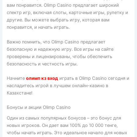
вам понравится. Olimp Casino предлагает широкий
спектр игр, включая слоты, карточные игры, рулетку и
другие. Вы можете выбрать игру, которая вам
понравится, и начать играть.
Важно помнить, что Olimp Casino предлагает
безопасную и надежную игру. Все игры на сайте
проверены и лицензированы, чтобы обеспечить
безопасность и честность игры.
Начните
олимп кз вход
играть в Olimp Casino сегодня и
насладитесь игрой в лучшем онлайн-казино в
Казахстане!
Бонусы и акции Olimp Casino
Один из самых популярных бонусов – это бонус для
новых игроков. Он дает вам 100% до 10 000 тенге,
чтобы начать играть. Это идеальное начало для новых