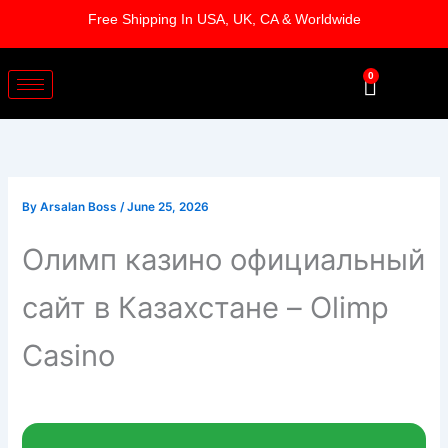
Skip
Free Shipping In USA, UK, CA & Worldwide
to
content
0
Cart
By
Arsalan Boss
/
June 25, 2026
Олимп казино официальный
сайт в Казахстане – Olimp
Casino